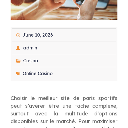
June 10, 2026
admin
Casino
Online Casino
Choisir le meilleur site de paris sportifs
peut s’avérer être une tâche complexe,
surtout avec la multitude d’options
disponibles sur le marché. Pour maximiser