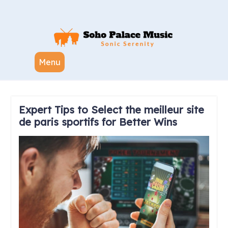
Skip
to
content
Menu
Expert Tips to Select the meilleur site
de paris sportifs for Better Wins