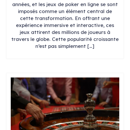
années, et les jeux de poker en ligne se sont
imposés comme un élément central de
cette transformation. En offrant une
expérience immersive et interactive, ces
jeux attirent des millions de joueurs à
travers le globe. Cette popularité croissante
n’est pas simplement […]