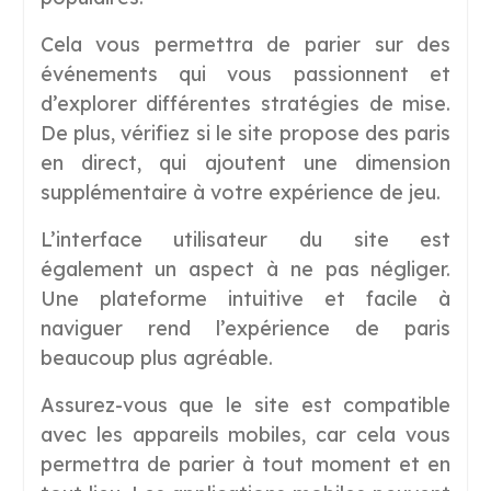
Cela vous permettra de parier sur des
événements qui vous passionnent et
d’explorer différentes stratégies de mise.
De plus, vérifiez si le site propose des paris
en direct, qui ajoutent une dimension
supplémentaire à votre expérience de jeu.
L’interface utilisateur du site est
également un aspect à ne pas négliger.
Une plateforme intuitive et facile à
naviguer rend l’expérience de paris
beaucoup plus agréable.
Assurez-vous que le site est compatible
avec les appareils mobiles, car cela vous
permettra de parier à tout moment et en