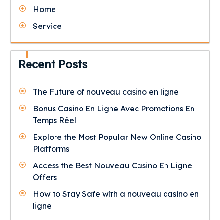
Home
Service
Recent Posts
The Future of nouveau casino en ligne
Bonus Casino En Ligne Avec Promotions En
Temps Réel
Explore the Most Popular New Online Casino
Platforms
Access the Best Nouveau Casino En Ligne
Offers
How to Stay Safe with a nouveau casino en
ligne