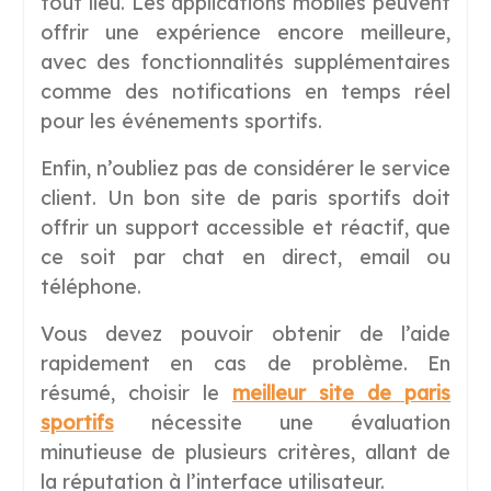
tout lieu. Les applications mobiles peuvent
offrir une expérience encore meilleure,
avec des fonctionnalités supplémentaires
comme des notifications en temps réel
pour les événements sportifs.
Enfin, n’oubliez pas de considérer le service
client. Un bon site de paris sportifs doit
offrir un support accessible et réactif, que
ce soit par chat en direct, email ou
téléphone.
Vous devez pouvoir obtenir de l’aide
rapidement en cas de problème. En
résumé, choisir le
meilleur site de paris
sportifs
nécessite une évaluation
minutieuse de plusieurs critères, allant de
la réputation à l’interface utilisateur.