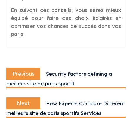
En suivant ces conseils, vous serez mieux
équipé pour faire des choix éclairés et
optimiser vos chances de succès dans vos
paris.
Post
Previous
navigation
Previous
Security factors defining a
post:
meilleur site de paris sportif
Next
Next
How Experts Compare Different
post:
meilleurs site de paris sportifs Services