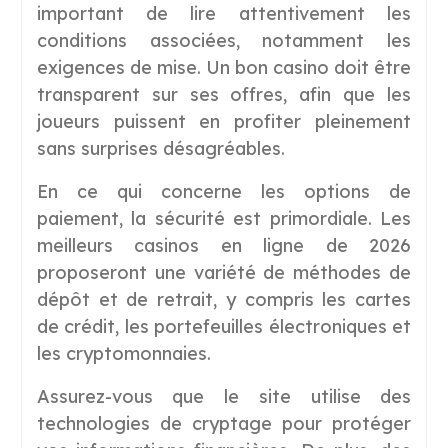
important de lire attentivement les
conditions associées, notamment les
exigences de mise. Un bon casino doit être
transparent sur ses offres, afin que les
joueurs puissent en profiter pleinement
sans surprises désagréables.
En ce qui concerne les options de
paiement, la sécurité est primordiale. Les
meilleurs casinos en ligne de 2026
proposeront une variété de méthodes de
dépôt et de retrait, y compris les cartes
de crédit, les portefeuilles électroniques et
les cryptomonnaies.
Assurez-vous que le site utilise des
technologies de cryptage pour protéger