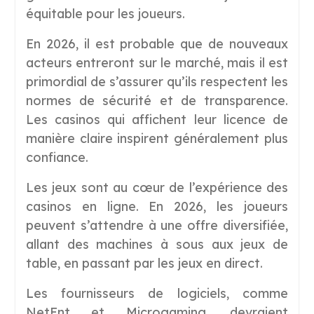
équitable pour les joueurs.
En 2026, il est probable que de nouveaux
acteurs entreront sur le marché, mais il est
primordial de s’assurer qu’ils respectent les
normes de sécurité et de transparence.
Les casinos qui affichent leur licence de
manière claire inspirent généralement plus
confiance.
Les jeux sont au cœur de l’expérience des
casinos en ligne. En 2026, les joueurs
peuvent s’attendre à une offre diversifiée,
allant des machines à sous aux jeux de
table, en passant par les jeux en direct.
Les fournisseurs de logiciels, comme
NetEnt et Microgaming, devraient