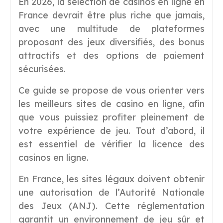
En 2026, la sélection de casinos en ligne en
France devrait être plus riche que jamais,
avec une multitude de plateformes
proposant des jeux diversifiés, des bonus
attractifs et des options de paiement
sécurisées.
Ce guide se propose de vous orienter vers
les meilleurs sites de casino en ligne, afin
que vous puissiez profiter pleinement de
votre expérience de jeu. Tout d’abord, il
est essentiel de vérifier la licence des
casinos en ligne.
En France, les sites légaux doivent obtenir
une autorisation de l’Autorité Nationale
des Jeux (ANJ). Cette réglementation
garantit un environnement de jeu sûr et