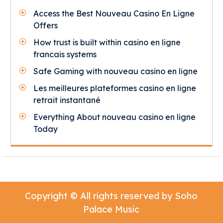
Access the Best Nouveau Casino En Ligne
Offers
How trust is built within casino en ligne
francais systems
Safe Gaming with nouveau casino en ligne
Les meilleures plateformes casino en ligne
retrait instantané
Everything About nouveau casino en ligne
Today
Copyright © All rights reserved by Soho
Palace Music