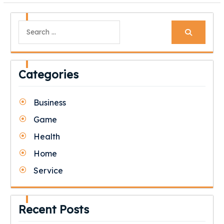
Search
for:
Categories
Business
Game
Health
Home
Service
Recent Posts