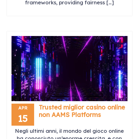
frameworks, providing fairness […]
Trusted miglior casino online
APR
non AAMS Platforms
15
Negli ultimi anni, il mondo del gioco online
ha conosciuto un’enorme crescita, e con