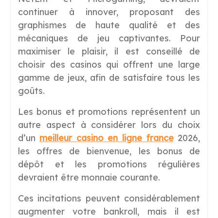
continuer à innover, proposant des
graphismes de haute qualité et des
mécaniques de jeu captivantes. Pour
maximiser le plaisir, il est conseillé de
choisir des casinos qui offrent une large
gamme de jeux, afin de satisfaire tous les
goûts.
Les bonus et promotions représentent un
autre aspect à considérer lors du choix
d’un
meilleur casino en ligne france
2026,
les offres de bienvenue, les bonus de
dépôt et les promotions régulières
devraient être monnaie courante.
Ces incitations peuvent considérablement
augmenter votre bankroll, mais il est