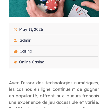
May 11, 2026
admin
Casino
Online Casino
Avec l’essor des technologies numériques,
les casinos en ligne continuent de gagner
en popularité, offrant aux joueurs français
une expérience de jeu accessible et variée.