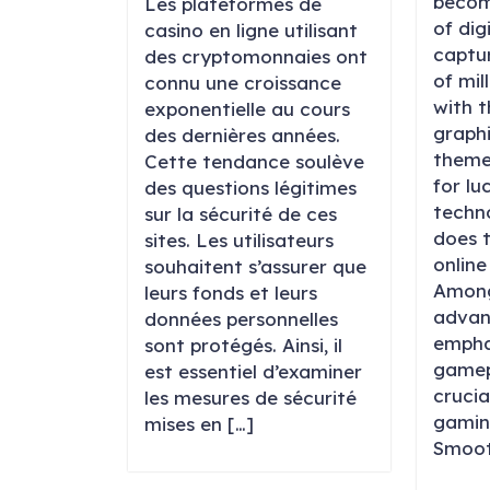
becom
Les plateformes de
of dig
casino en ligne utilisant
captur
des cryptomonnaies ont
of mil
connu une croissance
with t
exponentielle au cours
graph
des dernières années.
theme
Cette tendance soulève
for lu
des questions légitimes
techn
sur la sécurité de ces
does t
sites. Les utilisateurs
online
souhaitent s’assurer que
Among
leurs fonds et leurs
advan
données personnelles
empha
sont protégés. Ainsi, il
gamep
est essentiel d’examiner
crucia
les mesures de sécurité
gamin
mises en […]
Smoot