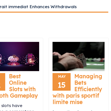
trait immediat Enhances Withdrawals
Best
Managing
MAY
Online
Bets
2
15
Slots with
Efficiently
oth Gameplay
with paris sportif
limite mise
 slots have