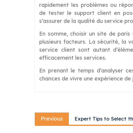
rapidement les problèmes ou répo
de tester le support client en po
s’assurer de la qualité du service pr
En somme, choisir un site de paris 
plusieurs facteurs. La sécurité, la 
service client sont autant d’élé
efficacement les services.
En prenant le temps d’analyser ces
chances de vivre une expérience de j
Post
Previous
navigation
Previous
Expert Tips to Select th
post: