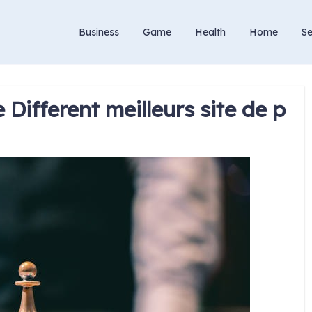
Business
Game
Health
Home
Se
ifferent meilleurs site de p