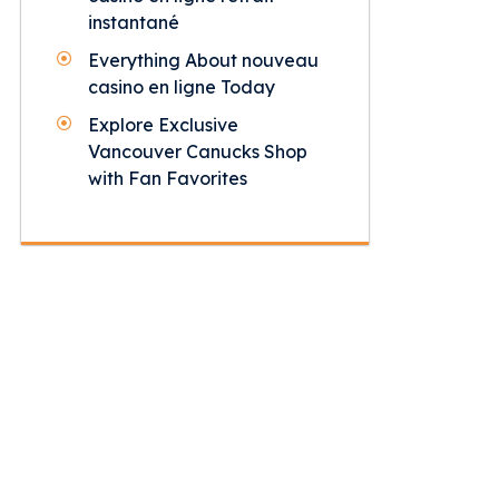
instantané
Everything About nouveau
casino en ligne Today
Explore Exclusive
Vancouver Canucks Shop
with Fan Favorites