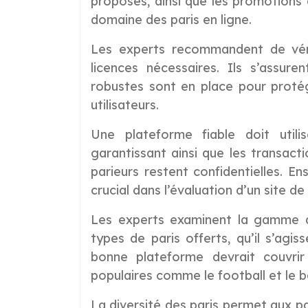
proposés, ainsi que les promotions 
domaine des paris en ligne.
Les experts recommandent de vérif
licences nécessaires. Ils s’assu
robustes sont en place pour protég
utilisateurs.
Une plateforme fiable doit util
garantissant ainsi que les transact
parieurs restent confidentielles. En
crucial dans l’évaluation d’un site de 
Les experts examinent la gamme d’
types de paris offerts, qu’il s’agi
bonne plateforme devrait couvrir
populaires comme le football et le b
La diversité des paris permet aux p