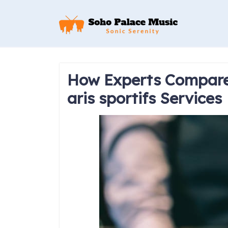
Skip
to
content
How Experts Compare D
aris sportifs Services