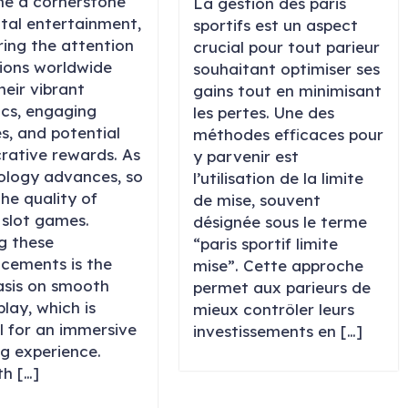
e a cornerstone
La gestion des paris
ital entertainment,
sportifs est un aspect
ing the attention
crucial pour tout parieur
lions worldwide
souhaitant optimiser ses
heir vibrant
gains tout en minimisant
ics, engaging
les pertes. Une des
s, and potential
méthodes efficaces pour
crative rewards. As
y parvenir est
ology advances, so
l’utilisation de la limite
he quality of
de mise, souvent
 slot games.
désignée sous le terme
 these
“paris sportif limite
cements is the
mise”. Cette approche
sis on smooth
permet aux parieurs de
lay, which is
mieux contrôler leurs
l for an immersive
investissements en […]
g experience.
h […]