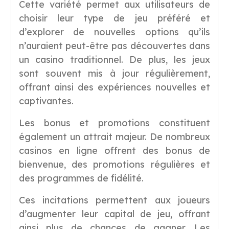
Cette variété permet aux utilisateurs de
choisir leur type de jeu préféré et
d’explorer de nouvelles options qu’ils
n’auraient peut-être pas découvertes dans
un casino traditionnel. De plus, les jeux
sont souvent mis à jour régulièrement,
offrant ainsi des expériences nouvelles et
captivantes.
Les bonus et promotions constituent
également un attrait majeur. De nombreux
casinos en ligne offrent des bonus de
bienvenue, des promotions régulières et
des programmes de fidélité.
Ces incitations permettent aux joueurs
d’augmenter leur capital de jeu, offrant
ainsi plus de chances de gagner. Les