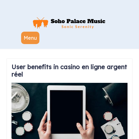
Skip
to
content
Menu
User benefits in casino en ligne argent
réel