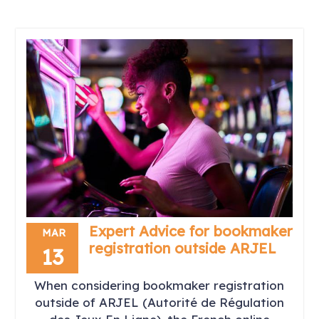
Expert Advice for bookmaker
MAR
registration outside ARJEL
13
When considering bookmaker registration
outside of ARJEL (Autorité de Régulation