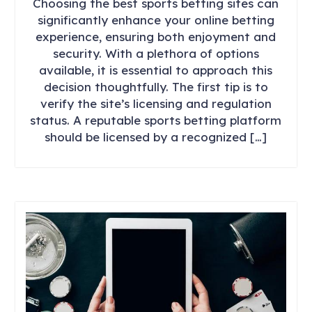
Choosing the best sports betting sites can
significantly enhance your online betting
experience, ensuring both enjoyment and
security. With a plethora of options
available, it is essential to approach this
decision thoughtfully. The first tip is to
verify the site’s licensing and regulation
status. A reputable sports betting platform
should be licensed by a recognized […]