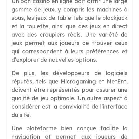
Un bon casino en ligne doit offrir une large
gamme de jeux, y compris les machines à
sous, les jeux de table tels que le blackjack
et la roulette, ainsi que des jeux en direct
avec des croupiers réels. Une variété de
jeux permet aux joueurs de trouver ceux
qui correspondent à leurs préférences et
d’explorer de nouvelles options.
De plus, les développeurs de logiciels
réputés, tels que Microgaming et NetEnt,
doivent être représentés pour assurer une
qualité de jeu optimale. Un autre aspect à
considérer est la convivialité de l’interface
du site.
Une plateforme bien conçue facilite la
navigation et permet aux joueurs de