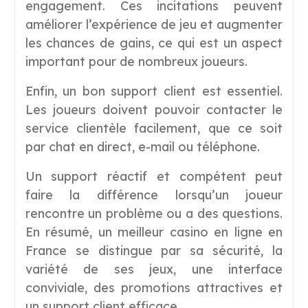
engagement. Ces incitations peuvent
améliorer l’expérience de jeu et augmenter
les chances de gains, ce qui est un aspect
important pour de nombreux joueurs.
Enfin, un bon support client est essentiel.
Les joueurs doivent pouvoir contacter le
service clientèle facilement, que ce soit
par chat en direct, e-mail ou téléphone.
Un support réactif et compétent peut
faire la différence lorsqu’un joueur
rencontre un problème ou a des questions.
En résumé, un meilleur casino en ligne en
France se distingue par sa sécurité, la
variété de ses jeux, une interface
conviviale, des promotions attractives et
un support client efficace.