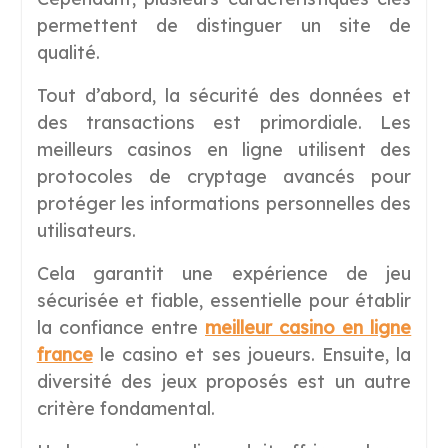
permettent de distinguer un site de
qualité.
Tout d’abord, la sécurité des données et
des transactions est primordiale. Les
meilleurs casinos en ligne utilisent des
protocoles de cryptage avancés pour
protéger les informations personnelles des
utilisateurs.
Cela garantit une expérience de jeu
sécurisée et fiable, essentielle pour établir
la confiance entre
meilleur casino en ligne
france
le casino et ses joueurs. Ensuite, la
diversité des jeux proposés est un autre
critère fondamental.