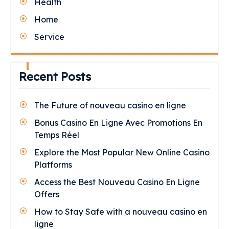
Health
Home
Service
Recent Posts
The Future of nouveau casino en ligne
Bonus Casino En Ligne Avec Promotions En
Temps Réel
Explore the Most Popular New Online Casino
Platforms
Access the Best Nouveau Casino En Ligne
Offers
How to Stay Safe with a nouveau casino en
ligne