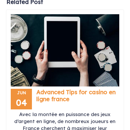
Related Post
Advanced Tips for casino en
JUN
ligne france
04
Avec la montée en puissance des jeux
d’argent en ligne, de nombreux joueurs en
France cherchent à maximiser leur