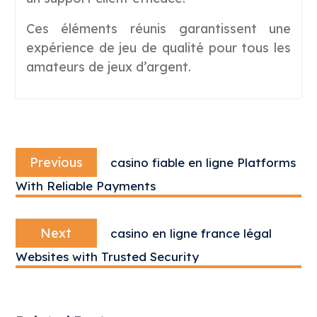
Ces éléments réunis garantissent une
expérience de jeu de qualité pour tous les
amateurs de jeux d’argent.
Post
Previous
navigation
Previous
casino fiable en ligne Platforms
post:
With Reliable Payments
Next
Next
casino en ligne france légal
post:
Websites with Trusted Security