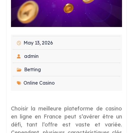
May 13, 2026
admin
Betting
Online Casino
Choisir la meilleure plateforme de casino
en ligne en France peut s’avérer être un
défi, tant l’offre est vaste et variée.
Cependant, plusieurs caractéristiques clés