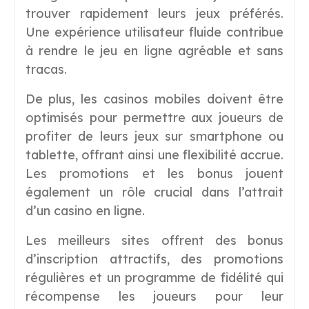
trouver rapidement leurs jeux préférés.
Une expérience utilisateur fluide contribue
à rendre le jeu en ligne agréable et sans
tracas.
De plus, les casinos mobiles doivent être
optimisés pour permettre aux joueurs de
profiter de leurs jeux sur smartphone ou
tablette, offrant ainsi une flexibilité accrue.
Les promotions et les bonus jouent
également un rôle crucial dans l’attrait
d’un casino en ligne.
Les meilleurs sites offrent des bonus
d’inscription attractifs, des promotions
régulières et un programme de fidélité qui
récompense les joueurs pour leur