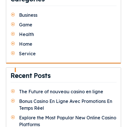
Business
Game
Health
Home
Service
Recent Posts
The Future of nouveau casino en ligne
Bonus Casino En Ligne Avec Promotions En
Temps Réel
Explore the Most Popular New Online Casino
Platforms