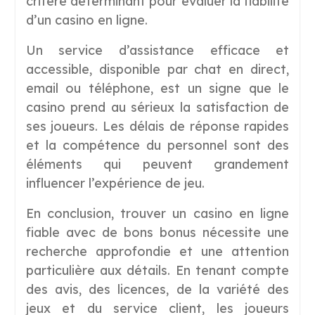
critère déterminant pour évaluer la fiabilité
d’un casino en ligne.
Un service d’assistance efficace et
accessible, disponible par chat en direct,
email ou téléphone, est un signe que le
casino prend au sérieux la satisfaction de
ses joueurs. Les délais de réponse rapides
et la compétence du personnel sont des
éléments qui peuvent grandement
influencer l’expérience de jeu.
En conclusion, trouver un casino en ligne
fiable avec de bons bonus nécessite une
recherche approfondie et une attention
particulière aux détails. En tenant compte
des avis, des licences, de la variété des
jeux et du service client, les joueurs