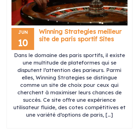
Winning Strategies meilleur
JUN
site de paris sportif Sites
10
Dans le domaine des paris sportifs, il existe
une multitude de plateformes qui se
disputent l’attention des parieurs. Parmi
elles, Winning Strategies se distingue
comme un site de choix pour ceux qui
cherchent à maximiser leurs chances de
succès. Ce site offre une expérience
utilisateur fluide, des cotes compétitives et
une variété d’options de paris, […]