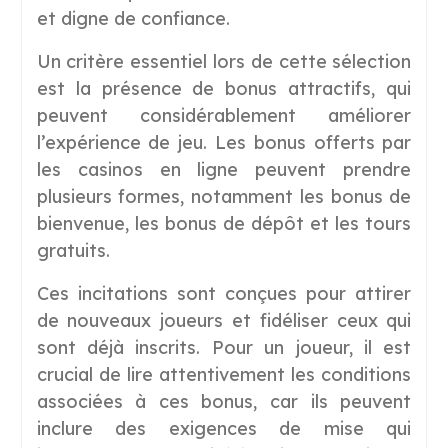
et digne de confiance.
Un critère essentiel lors de cette sélection
est la présence de bonus attractifs, qui
peuvent considérablement améliorer
l’expérience de jeu. Les bonus offerts par
les casinos en ligne peuvent prendre
plusieurs formes, notamment les bonus de
bienvenue, les bonus de dépôt et les tours
gratuits.
Ces incitations sont conçues pour attirer
de nouveaux joueurs et fidéliser ceux qui
sont déjà inscrits. Pour un joueur, il est
crucial de lire attentivement les conditions
associées à ces bonus, car ils peuvent
inclure des exigences de mise qui