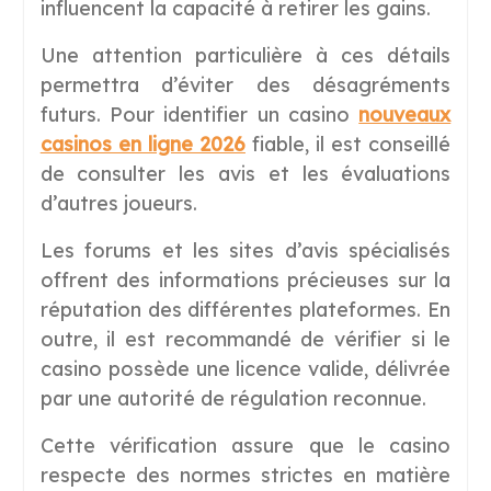
influencent la capacité à retirer les gains.
Une attention particulière à ces détails
permettra d’éviter des désagréments
futurs. Pour identifier un casino
nouveaux
casinos en ligne 2026
fiable, il est conseillé
de consulter les avis et les évaluations
d’autres joueurs.
Les forums et les sites d’avis spécialisés
offrent des informations précieuses sur la
réputation des différentes plateformes. En
outre, il est recommandé de vérifier si le
casino possède une licence valide, délivrée
par une autorité de régulation reconnue.
Cette vérification assure que le casino
respecte des normes strictes en matière