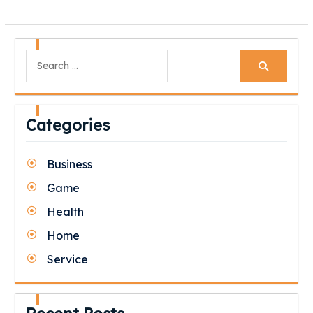
Search
for:
Categories
Business
Game
Health
Home
Service