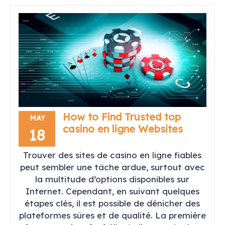
How to Find Trusted top
MAY
casino en ligne Websites
18
Trouver des sites de casino en ligne fiables
peut sembler une tâche ardue, surtout avec
la multitude d’options disponibles sur
Internet. Cependant, en suivant quelques
étapes clés, il est possible de dénicher des
plateformes sûres et de qualité. La première