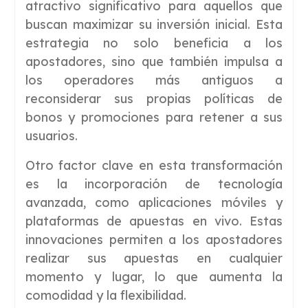
atractivo significativo para aquellos que
buscan maximizar su inversión inicial. Esta
estrategia no solo beneficia a los
apostadores, sino que también impulsa a
los operadores más antiguos a
reconsiderar sus propias políticas de
bonos y promociones para retener a sus
usuarios.
Otro factor clave en esta transformación
es la incorporación de tecnología
avanzada, como aplicaciones móviles y
plataformas de apuestas en vivo. Estas
innovaciones permiten a los apostadores
realizar sus apuestas en cualquier
momento y lugar, lo que aumenta la
comodidad y la flexibilidad.