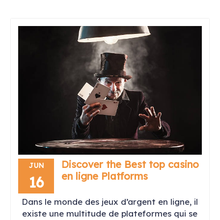
Discover the Best top casino
JUN
en ligne Platforms
16
Dans le monde des jeux d’argent en ligne, il
existe une multitude de plateformes qui se