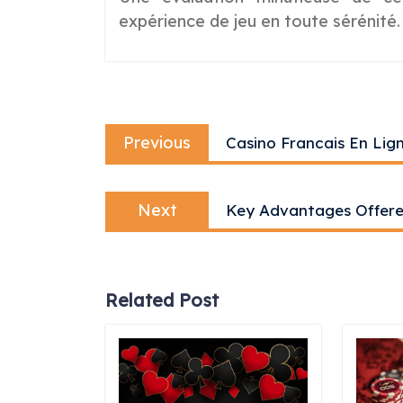
expérience de jeu en toute sérénité.
Post
Previous
navigation
Previous
Casino Francais En Lig
post:
Next
Next
Key Advantages Offere
post:
Related Post