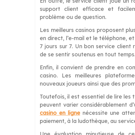
En outre, le service client joue un r
support client efficace et facil
problème ou de question.
Les meilleurs casinos proposent plu
en direct, l’e-mail et le téléphone, e
7 jours sur 7. Un bon service client
de se sentir soutenus en tout temps
Enfin, il convient de prendre en co
casino. Les meilleures plateform
nouveaux joueurs ainsi que des promot
Toutefois, il est essentiel de lire le
peuvent varier considérablement d’u
casino en ligne
nécessite une atten
paiement, à la ludothèque, au servic
Une évaluation minutieuse de ce