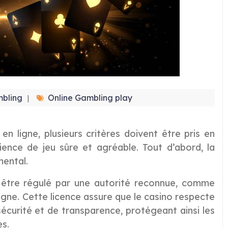
bling
Online Gambling play
 en ligne, plusieurs critères doivent être pris en
ence de jeu sûre et agréable. Tout d’abord, la
mental.
 être régulé par une autorité reconnue, comme
ligne. Cette licence assure que le casino respecte
écurité et de transparence, protégeant ainsi les
es.