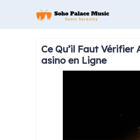
Skip
to
content
Ce Qu’il Faut Vérifier 
asino en Ligne