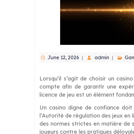
June 12, 2026
admin
Gam
Lorsqu’il s’agit de choisir un casino
compte afin de garantir une expéri
licence de jeu est un élément fonda
Un casino digne de confiance doit
l’Autorité de régulation des jeux en 
des normes strictes en matière de s
joueurs contre les pratiques déloyal