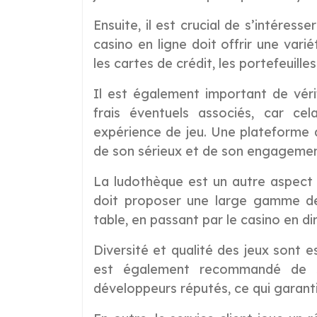
Ensuite, il est crucial de s’intére
casino en ligne doit offrir une var
les cartes de crédit, les portefeuill
Il est également important de vérif
frais éventuels associés, car cel
expérience de jeu. Une plateforme q
de son sérieux et de son engagemen
La ludothèque est un autre aspect à
doit proposer une large gamme de
table, en passant par le casino en di
Diversité et qualité des jeux sont es
est également recommandé de s’
développeurs réputés, ce qui garanti