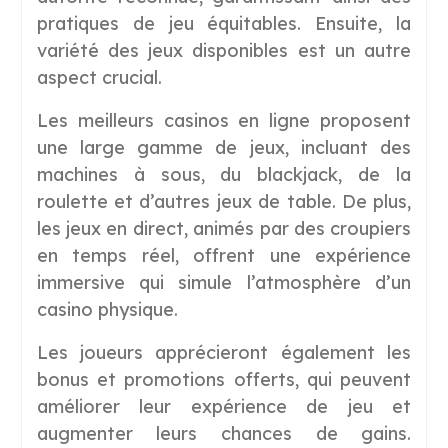
pratiques de jeu équitables. Ensuite, la
variété des jeux disponibles est un autre
aspect crucial.
Les meilleurs casinos en ligne proposent
une large gamme de jeux, incluant des
machines à sous, du blackjack, de la
roulette et d’autres jeux de table. De plus,
les jeux en direct, animés par des croupiers
en temps réel, offrent une expérience
immersive qui simule l’atmosphère d’un
casino physique.
Les joueurs apprécieront également les
bonus et promotions offerts, qui peuvent
améliorer leur expérience de jeu et
augmenter leurs chances de gains.