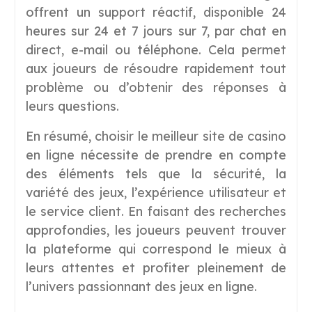
offrent un support réactif, disponible 24
heures sur 24 et 7 jours sur 7, par chat en
direct, e-mail ou téléphone. Cela permet
aux joueurs de résoudre rapidement tout
problème ou d’obtenir des réponses à
leurs questions.
En résumé, choisir le meilleur site de casino
en ligne nécessite de prendre en compte
des éléments tels que la sécurité, la
variété des jeux, l’expérience utilisateur et
le service client. En faisant des recherches
approfondies, les joueurs peuvent trouver
la plateforme qui correspond le mieux à
leurs attentes et profiter pleinement de
l’univers passionnant des jeux en ligne.