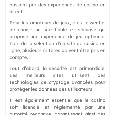
passant par des expériences de casino en
direct.
Pour les amateurs de jeux, il est essentiel
de choisir un site fiable et sécurisé qui
propose une expérience de jeu optimale.
Lors de la sélection d’un site de casino en
ligne, plusieurs critères doivent être pris en
compte.
Tout d’abord, la sécurité est primordiale.
Les meilleurs sites utilisent des
technologies de cryptage avancées pour
protéger les données des utilisateurs.
Il est également essentiel que le casino
soit licencié et réglementé par une
autorité reconnue, garantissant ainsi des