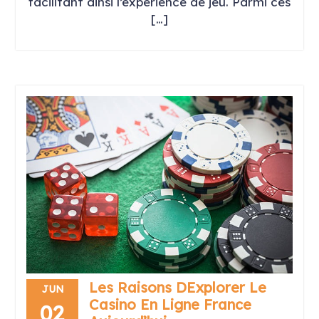
facilitant ainsi l’expérience de jeu. Parmi ces
[…]
Les Raisons DExplorer Le
JUN
Casino En Ligne France
02