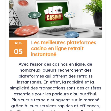
Les meilleures plateformes
AUG
casino en ligne retrait
05
instantané
Avec l’essor des casinos en ligne, de
nombreux joueurs recherchent des
plateformes qui offrent des retraits
instantanés. En effet, la rapidité et la
simplicité des transactions sont des critères
essentiels pour les parieurs d’aujourd’hui.
Plusieurs sites se distinguent sur le marché
grâce à leurs services rapides et efficaces,