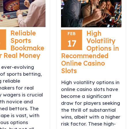
Reliable
High
FEB
Sports
Volatility
0
17
Bookmake
Options in
or Real Money
Recommended
Online Casino
 ever-evolving
Slots
of sports betting,
g reliable
High volatility options in
akers for real
online casino slots have
 wagers is crucial
become a significant
oth novice and
draw for players seeking
ned bettors. The
the thrill of substantial
ape is vast, with
wins, albeit with a higher
ous options
risk factor. These high-