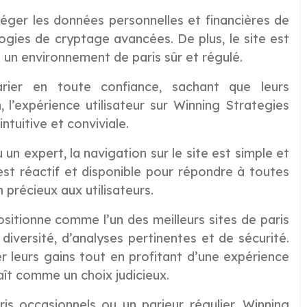
éger les données personnelles et financières de
logies de cryptage avancées. De plus, le site est
 un environnement de paris sûr et régulé.
arier en toute confiance, sachant que leurs
, l’expérience utilisateur sur Winning Strategies
ntuitive et conviviale.
un expert, la navigation sur le site est simple et
 est réactif et disponible pour répondre à toutes
n précieux aux utilisateurs.
sitionne comme l’un des meilleurs sites de paris
diversité, d’analyses pertinentes et de sécurité.
 leurs gains tout en profitant d’une expérience
aît comme un choix judicieux.
s occasionnels ou un parieur régulier, Winning