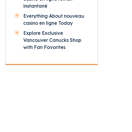
instantané
Everything About nouveau
casino en ligne Today
Explore Exclusive
Vancouver Canucks Shop
with Fan Favorites