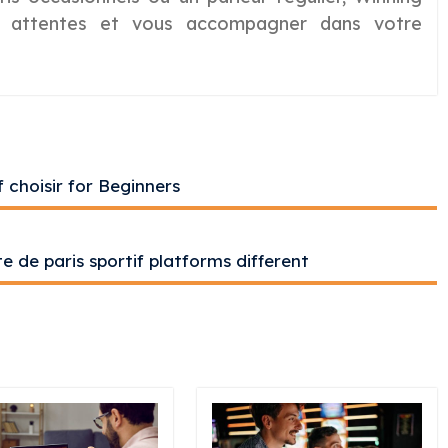
s attentes et vous accompagner dans votre
f choisir for Beginners
e de paris sportif platforms different