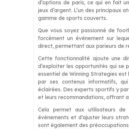
d’options de paris, ce qui en fait 
jeux d’argent. L’un des principaux 
gamme de sports couverts.
Que vous soyez passionné de footba
forcément un événement sur lequel
direct, permettant aux parieurs de 
Cette fonctionnalité ajoute une d
d’exploiter les opportunités qui se
essentiel de Winning Strategies est 
par ses contenus informatifs, qu
éclairées. Des experts sportifs y par
et leurs recommandations, offrant ai
Cela permet aux utilisateurs de
événements et d’ajuster leurs strat
sont également des préoccupations m