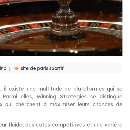
ino
site de paris sportif
, il existe une multitude de plateformes qui se
. Parmi elles, Winning Strategies se distingue
 qui cherchent à maximiser leurs chances de
teur fluide, des cotes compétitives et une variété