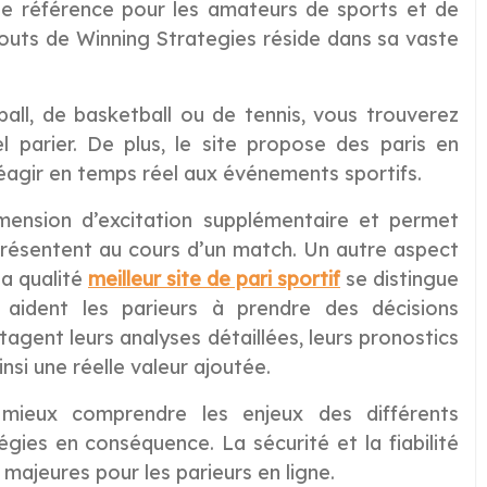
une référence pour les amateurs de sports et de
atouts de Winning Strategies réside dans sa vaste
ll, de basketball ou de tennis, vous trouverez
 parier. De plus, le site propose des paris en
réagir en temps réel aux événements sportifs.
imension d’excitation supplémentaire et permet
 présentent au cours d’un match. Un autre aspect
la qualité
meilleur site de pari sportif
se distingue
i aident les parieurs à prendre des décisions
tagent leurs analyses détaillées, leurs pronostics
nsi une réelle valeur ajoutée.
 mieux comprendre les enjeux des différents
égies en conséquence. La sécurité et la fiabilité
ajeures pour les parieurs en ligne.