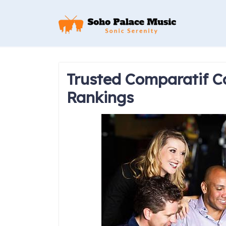
Skip
to
content
Trusted Comparatif C
Rankings