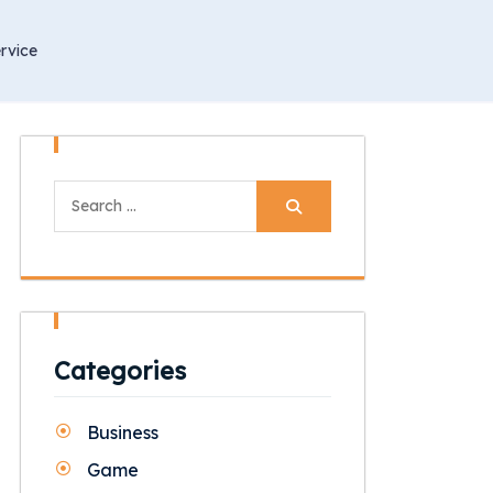
rvice
Search
for:
Categories
Business
Game