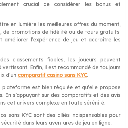
alement crucial de considérer les bonus et
re en lumière les meilleures offres du moment,
, de promotions de fidélité ou de tours gratuits.
 améliorer l’expérience de jeu et accroître les
 des classements fiables, les joueurs peuvent
divertissant. Enfin, il est recommandé de toujours
oix d’un
comparatif casino sans KYC
.
a plateforme est bien régulée et qu’elle propose
. En s’appuyant sur des comparatifs et des avis
dans cet univers complexe en toute sérénité.
os sans KYC sont des alliés indispensables pour
et sécurité dans leurs aventures de jeu en ligne.