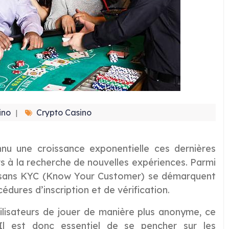
ino
Crypto Casino
nu une croissance exponentielle ces dernières
s à la recherche de nouvelles expériences. Parmi
os sans KYC (Know Your Customer) se démarquent
édures d’inscription et de vérification.
lisateurs de jouer de manière plus anonyme, ce
. Il est donc essentiel de se pencher sur les