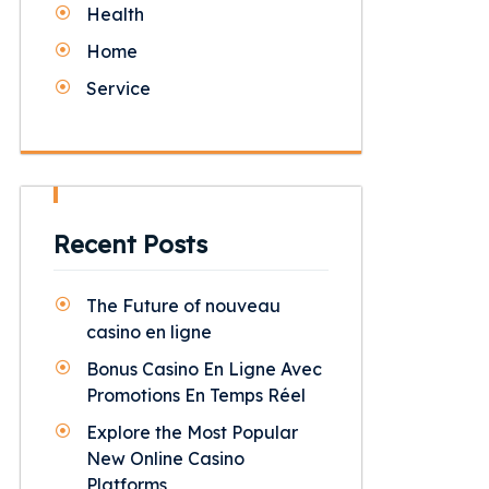
Health
Home
Service
Recent Posts
The Future of nouveau
casino en ligne
Bonus Casino En Ligne Avec
Promotions En Temps Réel
Explore the Most Popular
New Online Casino
Platforms