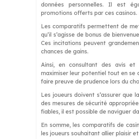
données personnelles. Il est ég
promotions offerts par ces casinos.
Les comparatifs permettent de mett
qu’il s’agisse de bonus de bienvenue
Ces incitations peuvent grandement
chances de gains.
Ainsi, en consultant des avis et
maximiser leur potentiel tout en se 
faire preuve de prudence lors du ch
Les joueurs doivent s’assurer que l
des mesures de sécurité appropriées
fiables, il est possible de naviguer 
En somme, les comparatifs de casin
les joueurs souhaitant allier plaisir 