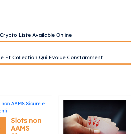
rypto Liste Available Online
ne Et Collection Qui Evolue Constamment
Slots non
AAMS