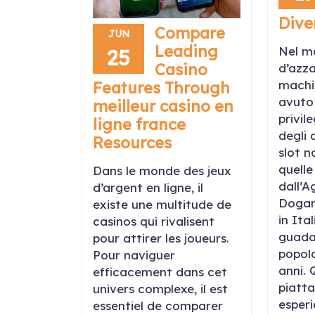
Dive
Compare
JUN
Leading
Nel m
25
Casino
d’azza
machi
Features Through
avuto
meilleur casino en
privil
ligne france
degli 
Resources
slot n
quelle
Dans le monde des jeux
dall’A
d’argent en ligne, il
Dogan
existe une multitude de
in Ita
casinos qui rivalisent
guada
pour attirer les joueurs.
popola
Pour naviguer
anni. 
efficacement dans cet
piatt
univers complexe, il est
esperi
essentiel de comparer