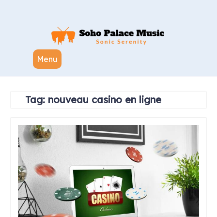
Skip
to
content
Menu
Tag:
nouveau casino en ligne