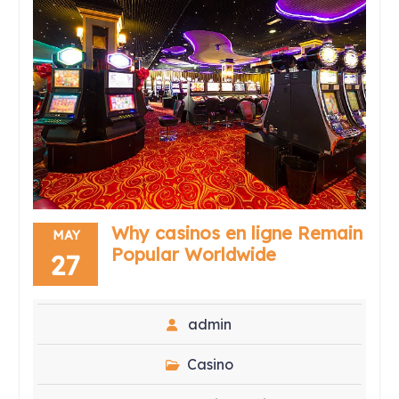
Why casinos en ligne Remain
MAY
Popular Worldwide
27
admin
Casino