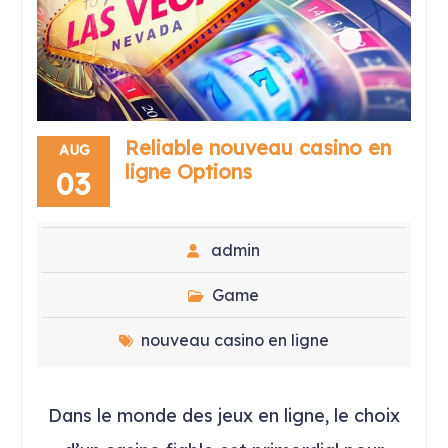
Reliable nouveau casino en
AUG
ligne Options
03
admin
Game
nouveau casino en ligne
Dans le monde des jeux en ligne, le choix