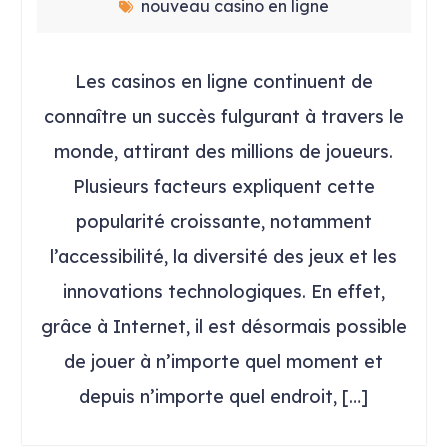
nouveau casino en ligne
Les casinos en ligne continuent de
connaître un succès fulgurant à travers le
monde, attirant des millions de joueurs.
Plusieurs facteurs expliquent cette
popularité croissante, notamment
l’accessibilité, la diversité des jeux et les
innovations technologiques. En effet,
grâce à Internet, il est désormais possible
de jouer à n’importe quel moment et
depuis n’importe quel endroit, […]