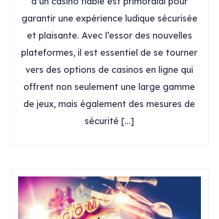
d’un casino fiable est primordial pour
garantir une expérience ludique sécurisée
et plaisante. Avec l’essor des nouvelles
plateformes, il est essentiel de se tourner
vers des options de casinos en ligne qui
offrent non seulement une large gamme
de jeux, mais également des mesures de
sécurité […]