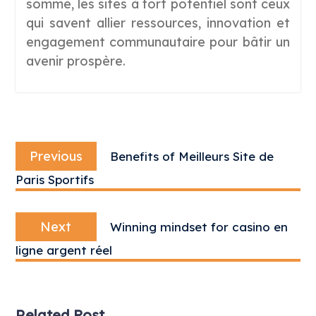
somme, les sites à fort potentiel sont ceux
qui savent allier ressources, innovation et
engagement communautaire pour bâtir un
avenir prospère.
Post
Previous
navigation
Previous
Benefits of Meilleurs Site de
post:
Paris Sportifs
Next
Next
Winning mindset for casino en
post:
ligne argent réel
Related Post