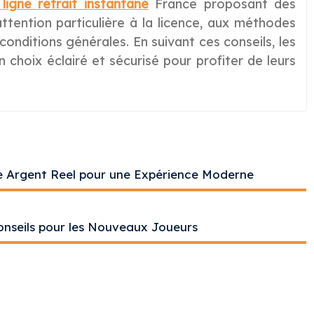
ligne retrait instantané
France proposant des
attention particulière à la licence, aux méthodes
conditions générales. En suivant ces conseils, les
n choix éclairé et sécurisé pour profiter de leurs
ne Argent Reel pour une Expérience Moderne
 Conseils pour les Nouveaux Joueurs