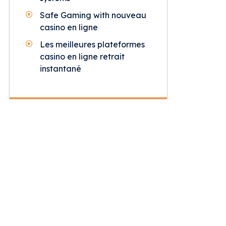
Safe Gaming with nouveau
casino en ligne
Les meilleures plateformes
casino en ligne retrait
instantané