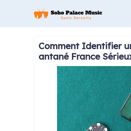
Skip
to
content
Comment Identifier un
antané France Sérieu