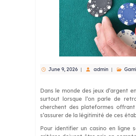
June 9, 2026
admin
Gamb
Dans le monde des jeux d’argent en li
surtout lorsque l’on parle de ret
cherchent des plateformes offrant d
s’assurer de la légitimité de ces éta
Pour identifier un casino en ligne 