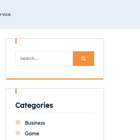
rvice
Search
for:
Categories
Business
Game