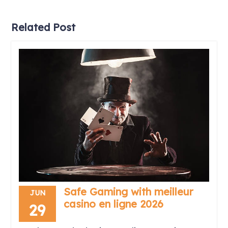
Related Post
Safe Gaming with meilleur
JUN
casino en ligne 2026
29