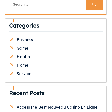
Search
for:
Categories
Business
Game
Health
Home
Service
Recent Posts
Access the Best Nouveau Casino En Ligne