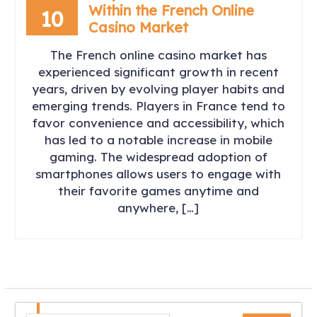
Within the French Online
10
Casino Market
The French online casino market has
experienced significant growth in recent
years, driven by evolving player habits and
emerging trends. Players in France tend to
favor convenience and accessibility, which
has led to a notable increase in mobile
gaming. The widespread adoption of
smartphones allows users to engage with
their favorite games anytime and
anywhere, […]