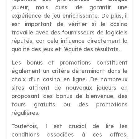
joueur, mais aussi de garantir une
expérience de jeu enrichissante. De plus, il
est important de vérifier si le casino
travaille avec des fournisseurs de logiciels
réputés, car cela influence directement la
qualité des jeux et l’équité des résultats.
Les bonus et promotions constituent
également un critère déterminant dans le
choix d’un casino en ligne. De nombreux
sites attirent de nouveaux joueurs en
proposant des bonus de bienvenue, des
tours gratuits ou des promotions
régulières.
Toutefois, il est crucial de lire les
conditions associées à ces offres,