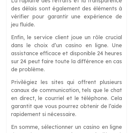
La rapidité des retraits et la transparence
des délais sont également des éléments à
vérifier pour garantir une expérience de
jeu fluide.
Enfin, le service client joue un rôle crucial
dans le choix d’un casino en ligne. Une
assistance efficace et disponible 24 heures
sur 24 peut faire toute la différence en cas
de problème.
Privilégiez les sites qui offrent plusieurs
canaux de communication, tels que le chat
en direct, le courriel et le téléphone. Cela
garantit que vous pourrez obtenir de l’aide
rapidement si nécessaire.
En somme, sélectionner un casino en ligne