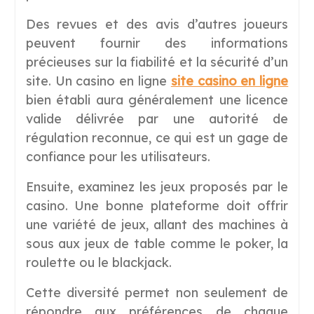
Des revues et des avis d’autres joueurs
peuvent fournir des informations
précieuses sur la fiabilité et la sécurité d’un
site. Un casino en ligne
site casino en ligne
bien établi aura généralement une licence
valide délivrée par une autorité de
régulation reconnue, ce qui est un gage de
confiance pour les utilisateurs.
Ensuite, examinez les jeux proposés par le
casino. Une bonne plateforme doit offrir
une variété de jeux, allant des machines à
sous aux jeux de table comme le poker, la
roulette ou le blackjack.
Cette diversité permet non seulement de
répondre aux préférences de chaque