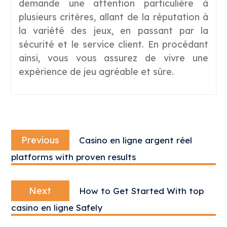
demande une attention particulière à
plusieurs critères, allant de la réputation à
la variété des jeux, en passant par la
sécurité et le service client. En procédant
ainsi, vous vous assurez de vivre une
expérience de jeu agréable et sûre.
Post
Previous
navigation
Previous
Casino en ligne argent réel
post:
platforms with proven results
Next
Next
How to Get Started With top
post:
casino en ligne Safely